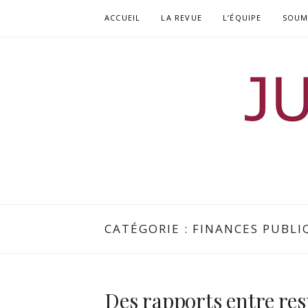
Aller
ACCUEIL
LA REVUE
L’ÉQUIPE
SOUM
au
contenu
JURISDOCTO
REVUE DOCTORALE DE DROIT
CATÉGORIE :
FINANCES PUBLI
Des rapports entre res