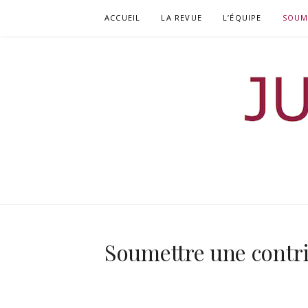
Aller
ACCUEIL
LA REVUE
L’ÉQUIPE
SOUM
au
contenu
JURISDOCTO
REVUE DOCTORALE DE DROIT
Soumettre une contr