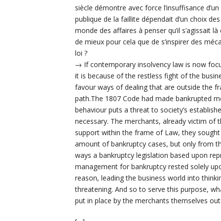
siècle démontre avec force l’insuffisance d’un d
publique de la faillite dépendait d’un choix des
monde des affaires à penser qu’il s’agissait là
de mieux pour cela que de s’inspirer des méc
loi ?
→ If contemporary insolvency law is now focu
it is because of the restless fight of the busi
favour ways of dealing that are outside the fr
path.The 1807 Code had made bankrupted me
behaviour puts a threat to society’s establis
necessary. The merchants, already victim of t
support within the frame of Law, they sought 
amount of bankruptcy cases, but only from th
ways a bankruptcy legislation based upon repre
management for bankruptcy rested solely upo
reason, leading the business world into think
threatening. And so to serve this purpose, w
put in place by the merchants themselves out