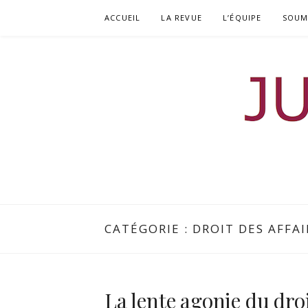
Aller
ACCUEIL
LA REVUE
L’ÉQUIPE
SOUM
au
contenu
JURISDOCTO
REVUE DOCTORALE DE DROIT
CATÉGORIE :
DROIT DES AFFAI
La lente agonie du droi