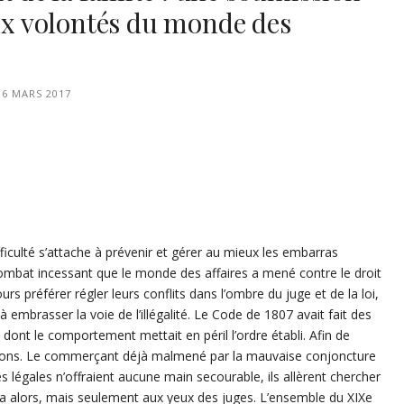
aux volontés du monde des
16 MARS 2017
fficulté s’attache à prévenir et gérer au mieux les embarras
ombat incessant que le monde des affaires a mené contre le droit
jours préférer régler leurs conflits dans l’ombre du juge et de la loi,
à embrasser la voie de l’illégalité. Le Code de 1807 avait fait des
ont le comportement mettait en péril l’ordre établi. Afin de
t bons. Le commerçant déjà malmené par la mauvaise conjoncture
ies légales n’offraient aucune main secourable, ils allèrent chercher
inua alors, mais seulement aux yeux des juges. L’ensemble du XIXe