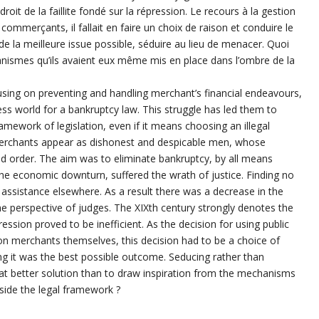
roit de la faillite fondé sur la répression. Le recours à la gestion
 commerçants, il fallait en faire un choix de raison et conduire le
 de la meilleure issue possible, séduire au lieu de menacer. Quoi
anismes qu’ils avaient eux même mis en place dans l’ombre de la
sing on preventing and handling merchant’s financial endeavours,
ness world for a bankruptcy law. This struggle has led them to
amework of legislation, even if it means choosing an illegal
rchants appear as dishonest and despicable men, whose
hed order. The aim was to eliminate bankruptcy, by all means
he economic downturn, suffered the wrath of justice. Finding no
assistance elsewhere. As a result there was a decrease in the
e perspective of judges. The XIXth century strongly denotes the
ssion proved to be inefficient. As the decision for using public
n merchants themselves, this decision had to be a choice of
ing it was the best possible outcome. Seducing rather than
hat better solution than to draw inspiration from the mechanisms
side the legal framework ?