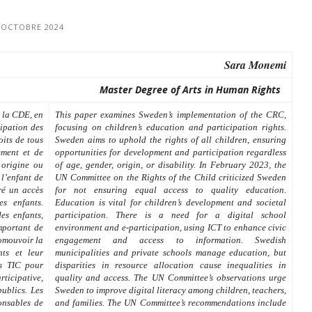
 OCTOBRE 2024
Sara Monemi
Master Degree of Arts in Human Rights
e la CDE, en
This paper examines Sweden’s implementation of the CRC,
icipation des
focusing on children’s education and participation rights.
roits de tous
Sweden aims to uphold the rights of all children, ensuring
pement et de
opportunities for development and participation regardless
 origine ou
of age, gender, origin, or disability. In February 2023, the
 l’enfant de
UN Committee on the Rights of the Child criticized Sweden
é un accès
for not ensuring equal access to quality education.
es enfants.
Education is vital for children’s development and societal
es enfants,
participation. There is a need for a digital school
 important de
environment and e-participation, using ICT to enhance civic
romouvoir la
engagement and access to information. Swedish
nts et leur
municipalities and private schools manage education, but
es TIC pour
disparities in resource allocation cause inequalities in
rticipative,
quality and access. The UN Committee’s observations urge
publics. Les
Sweden to improve digital literacy among children, teachers,
ponsables de
and families. The UN Committee’s recommendations include