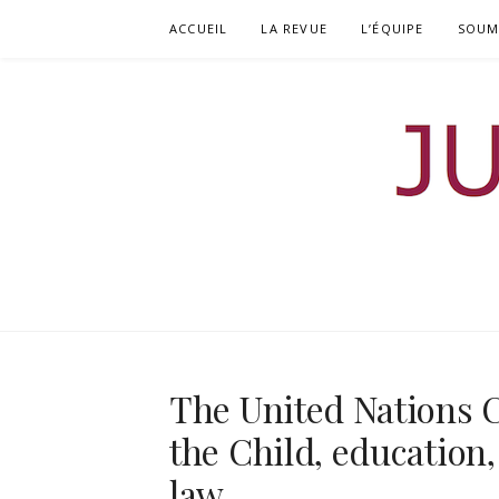
Aller
ACCUEIL
LA REVUE
L’ÉQUIPE
SOUM
au
contenu
JURISDOCTO
REVUE DOCTORALE DE DROIT
The United Nations C
the Child, education
law