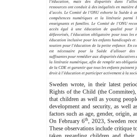
l’éducation, mais des disparités dans l’allo
ressources ont conduit à des inégalités en matière d
d’accès. Le Comité de l’ONU exhorte la Suède à am
compétences numériques et la littératie parmi l
enseignants et familles. Le Comité de l’ONU re
accès égal à une éducation de qualité pour 
défavorisés, l’éducation obligatoire pour tous les 
éducation inclusive pour les enfants handicapés et
soutien pour l’éducation de la petite enfance. En co
est nécessaire pour la Suède d’allouer des 
suffisantes pour remédier aux disparités éducatives 
la littératie numérique, afin de remplir ses obligati
de la CDE et garantir que tous les enfants puissent j
droit à l’éducation et participer activement à la socié
Sweden wrote, in their latest peri
Rights of the Child (the Commitee), 
that children as well as young peopl
development and security, as well as 
factors such as age, gender, origin, a
th
On February 6
, 2023, Sweden rece
These observations include critique 
taken regarding children and their e