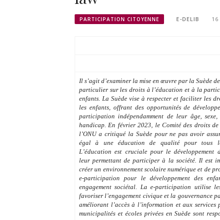
E-DELIB
16
PARTICIPATION CITOYENNE
Il s’agit d’examiner la mise en œuvre par la Suède d
particulier sur les droits à l’éducation et à la part
enfants. La Suède vise à respecter et faciliter les d
les enfants, offrant des opportunités de dévelop
participation indépendamment de leur âge, sexe,
handicap. En février 2023, le Comité des droits de
l’ONU a critiqué la Suède pour ne pas avoir assur
égal à une éducation de qualité pour tous l
L’éducation est cruciale pour le développement d
leur permettant de
participer
à la société. Il est
créer un environnement scolaire numérique et de p
e-participation pour le développement des enfa
engagement sociétal. La e-participation utilise l
favoriser l’engagement civique et la gouvernance pa
améliorant l’accès à l’information et aux services 
municipalités et écoles privées en Suède sont res