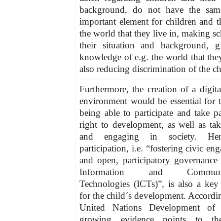
background, do not have the same
important element for children and th
the world that they live in, making sch
their situation and background, 
knowledge of e.g. the world that they
also reducing discrimination of the ch
Furthermore, the creation of a digita
environment would be essential for t
being able to participate and take pa
right to development, as well as tak
and engaging in society. He
participation, i.e. “fostering civic e
and open, participatory governance
Information and Communic
Technologies (ICTs)”, is also a key
for the child´s development. Accordin
United Nations
Development of A
growing eviden
ce points to th