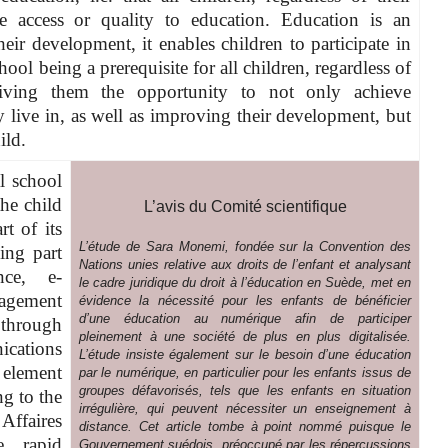
 access or quality to education. Education is an
eir development, it enables children to participate in
ool being a prerequisite for all children, regardless of
giving them the opportunity to not only achieve
 live in, as well as improving their development, but
ild.
l school
he child
L’avis du Comité scientifique
rt of its
L’étude de Sara Monemi, fondée sur la Convention des
ing part
Nations unies relative aux droits de l’enfant et analysant
nce, e-
le cadre juridique du droit à l’éducation en Suède, met en
ngagement
évidence la nécessité pour les enfants de bénéficier
d’une éducation au numérique afin de participer
 through
pleinement à une société de plus en plus digitalisée.
ations
L’étude insiste également sur le besoin d’une éducation
 element
par le numérique, en particulier pour les enfants issus de
groupes défavorisés, tels que les enfants en situation
g to the
irrégulière, qui peuvent nécessiter un enseignement à
ffaires
distance. Cet article tombe à point nommé puisque le
e rapid
Gouvernement suédois, préoccupé par les répercussions