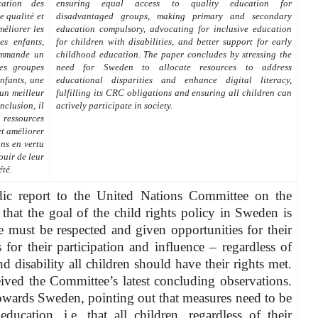
cation des
ensuring equal access to quality education for
e qualité et
disadvantaged groups, making primary and secondary
éliorer les
education compulsory, advocating for inclusive education
es enfants,
for children with disabilities, and better support for early
commande un
childhood education. The paper concludes by stressing the
les groupes
need for Sweden to allocate resources to address
enfants, une
educational disparities and enhance digital literacy,
 un meilleur
fulfilling its CRC obligations and ensuring all children can
nclusion, il
actively participate in society.
ressources
et améliorer
ons en vertu
ouir de leur
té.
odic report to the United Nations Committee on the
that the goal of the child rights policy in Sweden is
e must be respected and given opportunities for their
for their participation and influence – regardless of
nd disability all children should have their rights met.
ived the Committee’s latest concluding observations.
towards Sweden, pointing out that measures need to be
ducation, i.e. that all children, regardless of their