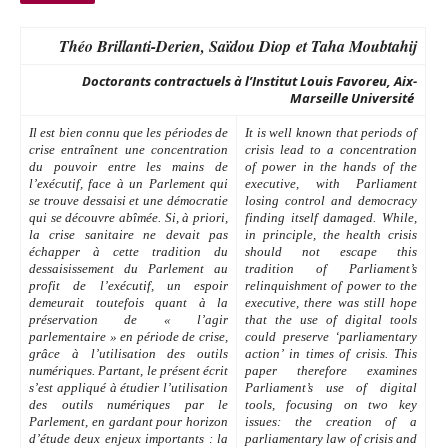
Théo Brillanti-Derien,
Saïdou Diop
et Taha Moubtahij
Doctorants contractuels à l’Institut Louis Favoreu, Aix-
Marseille Université
Il est bien connu que les périodes de
It is well known that periods of
crise entraînent une concentration
crisis lead to a concentration
du pouvoir entre les mains de
of power in the hands of the
l’exécutif, face à un Parlement qui
executive, with Parliament
se trouve dessaisi et une démocratie
losing control and democracy
qui se découvre abîmée. Si, à priori,
finding itself damaged. While,
la crise sanitaire ne devait pas
in principle, the health crisis
échapper à cette tradition du
should not escape this
dessaisissement du Parlement au
tradition of Parliament’s
profit de l’exécutif, un espoir
relinquishment of power to the
demeurait toutefois quant à la
executive, there was still hope
préservation de « l’agir
that the use of digital tools
parlementaire » en période de crise,
could preserve ‘parliamentary
grâce à l’utilisation des outils
action’ in times of crisis. This
numériques. Partant, le présent écrit
paper therefore examines
s’est appliqué à étudier l’utilisation
Parliament’s use of digital
des outils numériques par le
tools, focusing on two key
Parlement, en gardant pour horizon
issues: the creation of a
d’étude deux enjeux importants : la
parliamentary law of crisis and