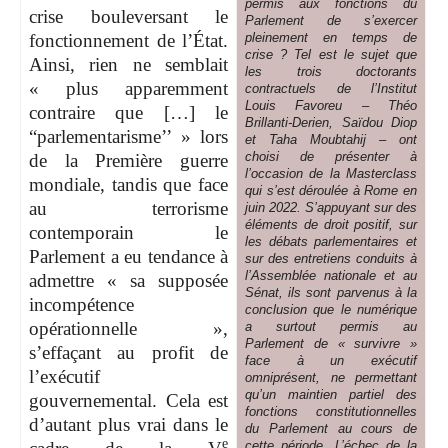
permis aux fonctions du
crise bouleversant le
Parlement de s’exercer
pleinement en temps de
fonctionnement de l’État.
crise ? Tel est le sujet que
Ainsi, rien ne semblait
les trois doctorants
« plus apparemment
contractuels de l’Institut
Louis Favoreu – Théo
contraire que […] le
Brillanti-Derien, Saïdou Diop
“parlementarisme’’ » lors
et Taha Moubtahij – ont
choisi de présenter à
de la Première guerre
l’occasion de la Masterclass
mondiale, tandis que face
qui s’est déroulée à Rome en
au terrorisme
juin 2022. S’appuyant sur des
éléments de droit positif, sur
contemporain le
les débats parlementaires et
Parlement a eu tendance à
sur des entretiens conduits à
l’Assemblée nationale et au
admettre « sa supposée
Sénat, ils sont parvenus à la
incompétence
conclusion que le numérique
opérationnelle »,
a surtout permis au
Parlement de « survivre »
s’effaçant au profit de
face à un exécutif
l’exécutif
omniprésent, ne permettant
qu’un maintien partiel des
gouvernemental. Cela est
fonctions constitutionnelles
d’autant plus vrai dans le
du Parlement au cours de
e
cette période. L’échec de la