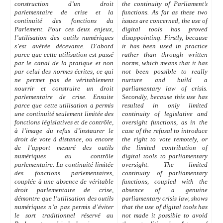
construction d’un droit
the continuity of Parliament’s
parlementaire de crise et la
functions. As far as these two
continuité des fonctions du
issues are concerned, the use of
Parlement. Pour ces deux enjeux,
digital tools has proved
l’utilisation des outils numériques
disappointing. Firstly, because
s’est avérée décevante. D’abord
it has been used in practice
parce que cette utilisation est passé
rather than through written
par le canal de la pratique et non
norms, which means that it has
par celui des normes écrites, ce qui
not been possible to really
ne permet pas de véritablement
nurture and build a
nourrir et construire un droit
parliamentary law of crisis.
parlementaire de crise. Ensuite
Secondly, because this use has
parce que cette utilisation a permis
resulted in only limited
une continuité seulement limitée des
continuity of legislative and
fonctions législatives et de contrôle,
oversight functions, as in the
à l’image du refus d’instaurer le
case of the refusal to introduce
droit de vote à distance, ou encore
the right to vote remotely, or
de l’apport mesuré des outils
the limited contribution of
numériques au contrôle
digital tools to parliamentary
parlementaire. La continuité limitée
oversight. The limited
des fonctions parlementaires,
continuity of parliamentary
couplée à une absence de véritable
functions, coupled with the
droit parlementaire de crise,
absence of a genuine
démontre que l’utilisation des outils
parliamentary crisis law, shows
numériques n’a pas permis d’éviter
that the use of digital tools has
le sort traditionnel réservé au
not made it possible to avoid