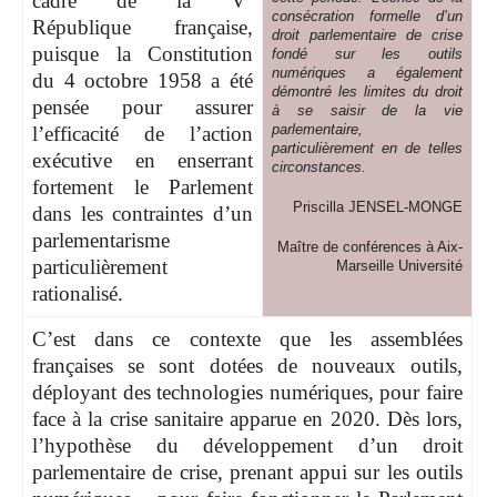
cadre de la V
consécration formelle d’un
République française,
droit parlementaire de crise
puisque la Constitution
fondé sur les outils
numériques a également
du 4 octobre 1958 a été
démontré les limites du droit
pensée pour assurer
à se saisir de la vie
parlementaire,
l’efficacité de l’action
particulièrement en de telles
exécutive en enserrant
circonstances.
fortement le Parlement
Priscilla JENSEL-MONGE
dans les contraintes d’un
parlementarisme
Maître de conférences à Aix-
particulièrement
Marseille Université
rationalisé.
C’est dans ce contexte que les assemblées
françaises se sont dotées de nouveaux outils,
déployant des technologies numériques, pour faire
face à la crise sanitaire apparue en 2020. Dès lors,
l’hypothèse du développement d’un droit
parlementaire de crise, prenant appui sur les outils